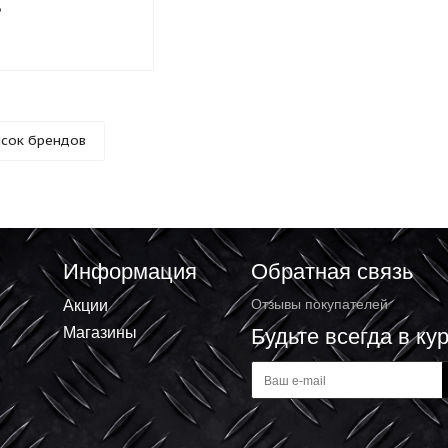
а Aurora ТК-70000 тепловая
ельная 7000Вт 00008736
76.22 ₽
Список брендов
Информация
Обратная 
Акции
Отзывы покупат