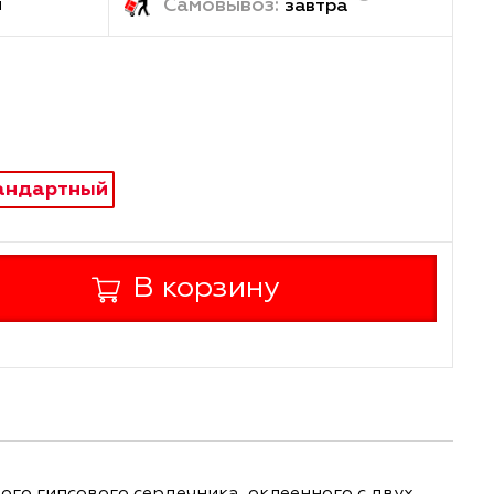
ка:
Самовывоз:
1-2 дня
завтр
5
стандартный
ойкий
+
В корзину
-