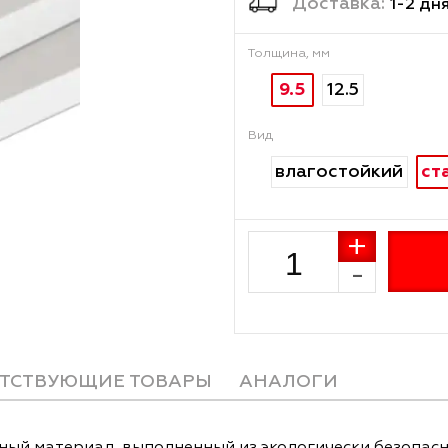
Достав
Толщина, мм
9.5
12.
Вид
влагост