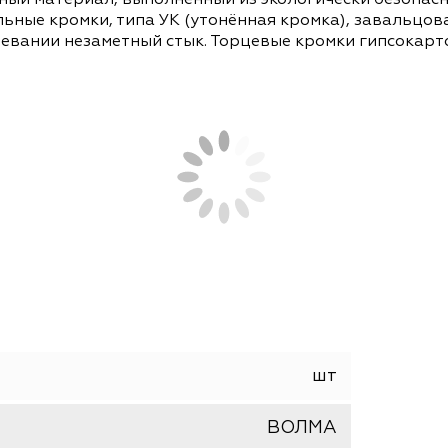
СОПУТСТВУЮЩИЕ ТОВАРЫ
АНАЛОГИ
делочный материал, выполненный из экологическ
одольные кромки, типа УК (утонённая кромка),
шпаклевании незаметный стык. Торцевые кромки