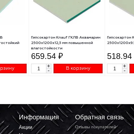
auf ГКЛВ
Гипсокартон Knauf ГКЛВ Аквамарин
мм влагостойкий
2500х1200х12,5 мм повышенной
влагостойкости
₽
659.54 ₽
+