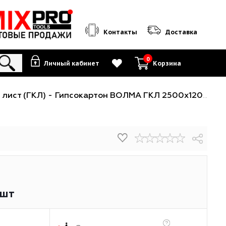
Контакты
0
Личный кабинет
К
картонный лист (ГКЛ)
-
Гипсокартон ВОЛМА ГКЛ 2500х1200
20
₽
/шт