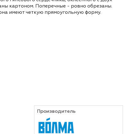
и безопасного гипсового сердечника, оклеенного
 завальцованы картоном. Поперечные - ровно об
 гипсокартона имеют четкую прямоугольную фор