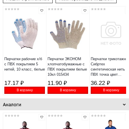
Перчатки рабочие х/б
Перчатки ЭКОНОМ
Перчатки трикотажны
с ПВХ покрытием 5
хлопчатобумажные с
Сибртех
нитей, 10 класс, белые
ПВХ покрытием белые
синтетическая нить
10кл 015434
ПВХ точка цвет
чёрный XL 13 класс
17.17 ₽
11.90 ₽
36.22 ₽
67848
В корзину
В корзину
В корзину
Аналоги