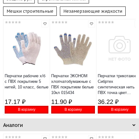
Мешки строительные
Незамерзающие жидкости
Перчатки рабочие х/б
Перчатки ЭКОНОМ
Перчатки трикотажны
с ПВХ покрытием 5
хлопчатобумажные с
Сибртех
нитей, 10 класс, белые
ПВХ покрытием белые
синтетическая нить
10кл 015434
ПВХ точка цвет
чёрный XL 13 класс
17.17 ₽
11.90 ₽
36.22 ₽
67848
В корзину
В корзину
В корзину
Аналоги