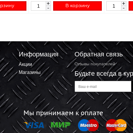
влический
Домкрат гидравлический
УБР ПРОФЕССИОНАЛ
бутылочный ЗУБР ПРОФЕССИОНАЛ
4т 192x374мм
2 330 ₽
+
В корзину
В корзину
-