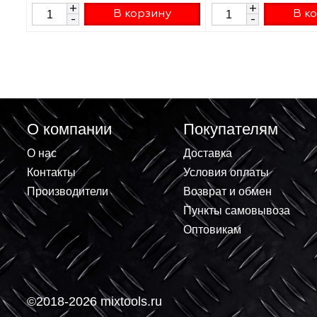
Домкрат реечный Matrix High Jack 3
Домкрат гидра
т, h подъема 135–660 мм 505155
бутылочный З
6т 215x415мм
7 234.10 ₽
2 880 ₽
+
+
В корзину
-
-