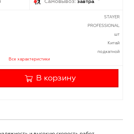
ка:
Самовывоз:
1-2 дня
завтр
PR
а
дителя
Все характеристики
+
В корзину
-