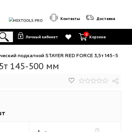
Контакты
0
Личный кабинет
К
 гидравлический подкатной STAYER RED FORCE 3,5т
CE 3,5т 145-500 мм
80
₽
/шт