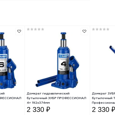
500
355
сталь
домкрат