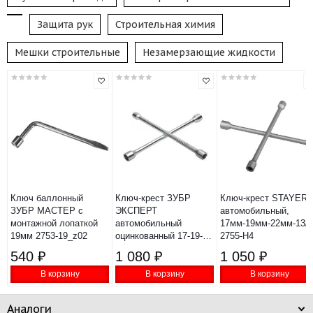
Защита рук
Строительная химия
Мешки строительные
Незамерзающие жидкости
Ключ баллонный
Ключ-крест ЗУБР
Ключ-крест STAYER
ЗУБР МАСТЕР с
ЭКСПЕРТ
автомобильный,
монтажной лопаткой
автомобильный
17мм-19мм-22мм-13/1
19мм 2753-19_z02
оцинкованный 17-19-
2755-H4
21-22мм 27543
540 ₽
1 080 ₽
1 050 ₽
В корзину
В корзину
В корзину
Аналоги