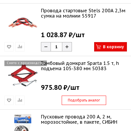
Провода стартовые Stels 200А 2,3м
сумка на молнии 55917
1 028.87 ₽
/шт
В корзину
Ромбовый домкрат Sparta 1.5 т, h
Снято с производства
подъема 105-380 мм 50383
975.80 ₽
/шт
Подобрать аналог
Пусковые провода 200 А, 2 м,
морозостойкие, в пакете, СИБИН