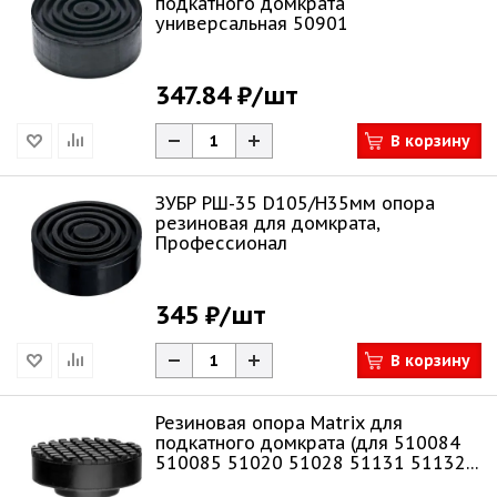
подкатного домкрата
универсальная 50901
347.84 ₽
/шт
В корзину
ЗУБР РШ-35 D105/H35мм опора
резиновая для домкрата,
Профессионал
345 ₽
/шт
В корзину
Резиновая опора Matrix для
подкатного домкрата (для 510084
510085 51020 51028 51131 51132)
50905