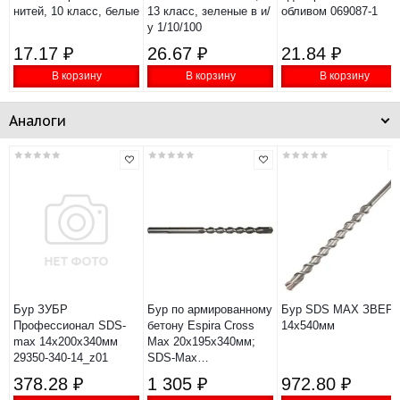
нитей, 10 класс, белые
13 класс, зеленые в и/
обливом 069087-1
у 1/10/100
17.17 ₽
26.67 ₽
21.84 ₽
В корзину
В корзину
В корзину
Аналоги
Бур ЗУБР
Бур по армированному
Бур SDS MAX ЗВЕР
Профессионал SDS-
бетону Espira Cross
14х540мм
max 14x200х340мм
Max 20x195x340мм;
29350-340-14_z01
SDS-Max
FM05D20L340
378.28 ₽
1 305 ₽
972.80 ₽