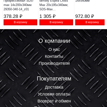
Профессионал SDS-
бетону Espira Cross
14х540мм
max 14x200х340мм
Max 20x195x340мм;
29350-340-14_z01
SDS-Max
FM05D20L340
378.28 ₽
1 305 ₽
972.80 ₽
В корзину
В корзину
В корзину
О компании
О нас
Контакты
Производители
Покупателям
Доставка
Условия оплаты
Возврат и обмен