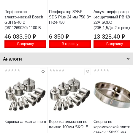
Перфоратор
Перфоратор ЗУБР
Аккум. перфоратор
электрический Bosch
SDS Plus 24 мм 750 Вт
бесщеточный PBH20H
GBH 5-40 D
П-24-750
22A SOLO
(0611269020) 1100 Вт
(20В,1,5Дж,2-х реж,б
8,5 Дж SDS-max
24мм, sds-
46 033.90 ₽
6 350 ₽
13 328.40 ₽
plus,коробка)
В корзину
В корзину
В корзину
Аналоги
Коронка алмазная по плитке 22мм SKOLE
Коронка алмазная по
Сверло по
плитке 100мм SKOLE
керамической плитке
стеклу 150х55 мм