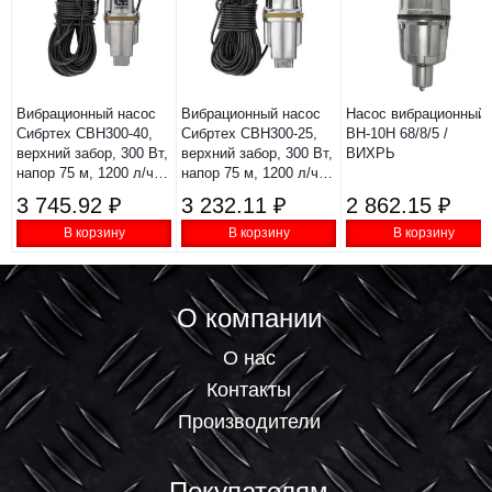
Вибрационный насос
Вибрационный насос
Насос вибрационный
Сибртех СВН300-40,
Сибртех СВН300-25,
ВН-10Н 68/8/5 /
верхний забор, 300 Вт,
верхний забор, 300 Вт,
ВИХРЬ
напор 75 м, 1200 л/ч,
напор 75 м, 1200 л/ч,
кабель 40 м 99304
кабель 25 м 99303
3 745.92 ₽
3 232.11 ₽
2 862.15 ₽
В корзину
В корзину
В корзину
О компании
О нас
Контакты
Производители
Покупателям