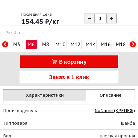
Последняя цена
154.45
₽
/кг
Резьба
М3
М6
М8
М10
М12
М14
М16
М18
М2
В корзину
Заказ в 1 клик
Характеристики
Описание
Производитель
NoName (КРЕПЕЖ)
Тип товара
шайба
Вид
плоская простая