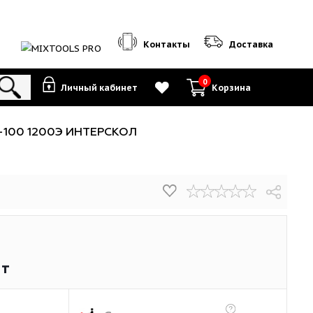
Контакты
0
Личный кабинет
К
нки
-
ЛШМ-100 1200Э ИНТЕРСКОЛ
26
₽
/шт