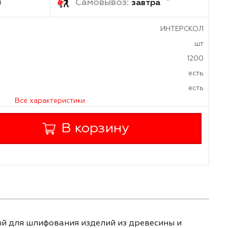
ка:
Самовывоз:
1-2 дня
завтр
а
р для пыли
оротов
Все характеристики
+
В корзину
-