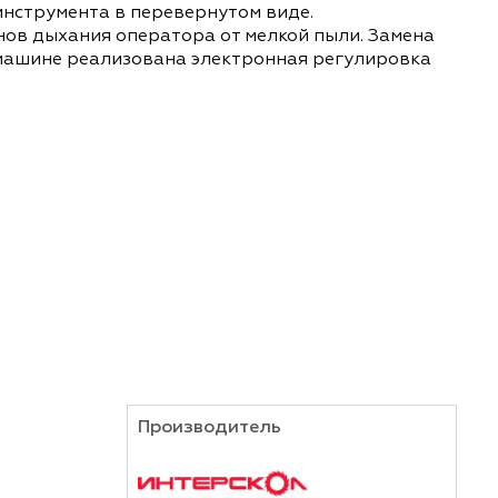
азначенный для шлифования изделий из древес
 фиксации инструмента в перевернутом виде.
щиты органов дыхания оператора от мелкой пыл
емя. В шлифмашине реализована электронная ре