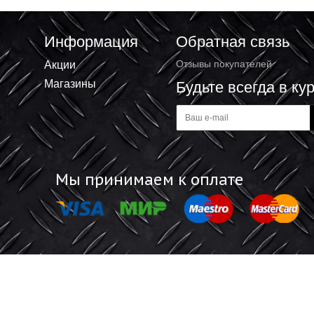
НТЕРСКОЛ
ЛШМ 900Вт PATRIOT BS 900
 ₽
7 574.79 ₽
+
В корзину
В корзину
-
Информация
Обратная 
Акции
Отзывы покупат
Магазины
Будьте все
а