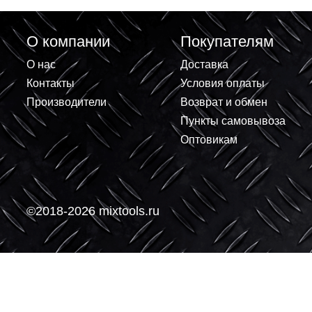
ЛШМ 810Вт PATRIOT BS 810
ЛШМ 76 900 И
6 991.40 ₽
8 560.31
+
+
В корзину
-
-
О компании
Покупателям
О нас
Доставка
Контакты
Условия оплаты
Производители
Возврат и обмен
Пункты самовывоз