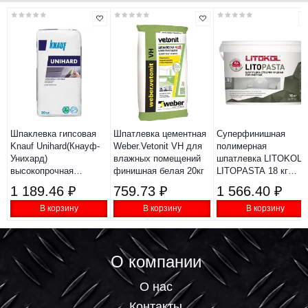
Шпаклевка гипсовая
Шпатлевка цементная
Суперфинишная
Knauf Unihard(Кнауф-
Weber.Vetonit VH для
полимерная
Унихард)
влажных помещений
шпатлевка LITOKOL
высокопрочная
финишная белая 20кг
LITOPASTA 18 кг
безусадочная 20 кг
504850002
1 189.46 ₽
759.73 ₽
1 566.40 ₽
В корзину
В корзину
В корзину
О компании
О нас
Контакты