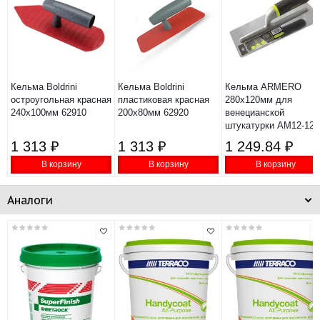
Кельма Boldrini
Кельма Boldrini
Кельма ARMERO
остроугольная красная
пластиковая красная
280х120мм для
240х100мм 62910
200х80мм 62920
венецианской
штукатурки AM12-120
1 313 ₽
1 313 ₽
1 249.84 ₽
В корзину
В корзину
В корзину
Аналоги