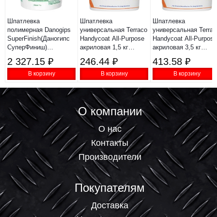
Шпатлевка
Шпатлевка
Шпатлевка
полимерная Danogips
универсальная Terraco
универсальная Terrac
SuperFinish(Даногипс
Handycoat All-Purpose
Handycoat All-Purpose
СуперФиниш)
акриловая 1,5 кг
акриловая 3,5 кг
финишная готовая
63112015
6311235
2 327.15 ₽
246.44 ₽
413.58 ₽
28кг
В корзину
В корзину
В корзину
О компании
О нас
Контакты
Производители
Покупателям
Доставка