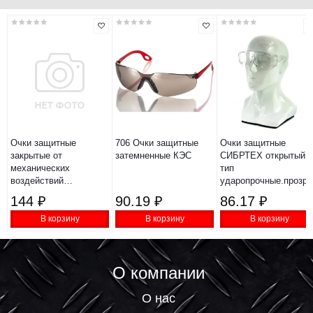
Очки защитные
706 Очки защитные
Очки защитные
закрытые от
затемненные КЭС
СИБРТЕХ открытый
механических
тип
воздействий
ударопрочные.прозр
OBAOLAY ТР ТС
89155
144 ₽
90.19 ₽
86.17 ₽
019/2011
В корзину
В корзину
В корзину
О компании
О нас