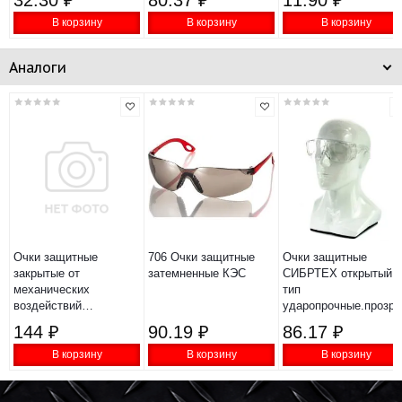
32.30 ₽
80.37 ₽
11.90 ₽
В корзину
В корзину
В корзину
Аналоги
Очки защитные
706 Очки защитные
Очки защитные
закрытые от
затемненные КЭС
СИБРТЕХ открытый
механических
тип
воздействий
ударопрочные.прозр
OBAOLAY ТР ТС
89155
144 ₽
90.19 ₽
86.17 ₽
019/2011
В корзину
В корзину
В корзину