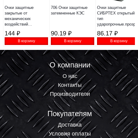
Очки защитные
706 Очки защитные
Очки защитные
закрытые от
затемненные КЭС
СИБРТЕХ открытый
механических
тип
воздействий
ударопрочные.прозр
OBAOLAY ТР ТС
89155
144 ₽
90.19 ₽
86.17 ₽
019/2011
В корзину
В корзину
В корзину
О компании
О нас
Контакты
Производители
Покупателям
Доставка
Условия оплаты