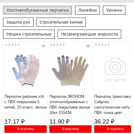
Хлопчатобумажные перчатки
Линейки
Уровни
Защита рук
Строительная химия
Мешки строительные
Незамерзающие жидкости
Перчатки рабочие х/б
Перчатки ЭКОНОМ
Перчатки трикотажны
с ПВХ покрытием 5
хлопчатобумажные с
Сибртех
нитей, 10 класс, белые
ПВХ покрытием белые
синтетическая нить
10кл 015434
ПВХ точка цвет
чёрный XL 13 класс
17.17 ₽
11.90 ₽
36.22 ₽
67848
В корзину
В корзину
В корзину