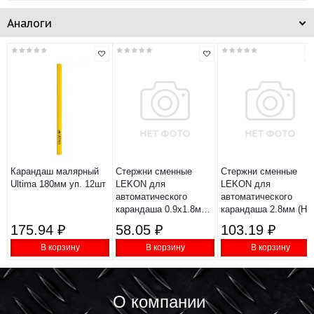
Аналоги
Карандаш малярный
Стержни сменные
Стержни сменные
Ultima 180мм уп. 12шт
LEKON для
LEKON для
автоматического
автоматического
карандаша 0.9х1.8мм
карандаша 2.8мм (HB
2B цвет черный 6 шт/
цвет черный 6 шт/уп
175.94 ₽
58.05 ₽
103.19 ₽
уп 014292
014393
В корзину
В корзину
В корзину
О компании