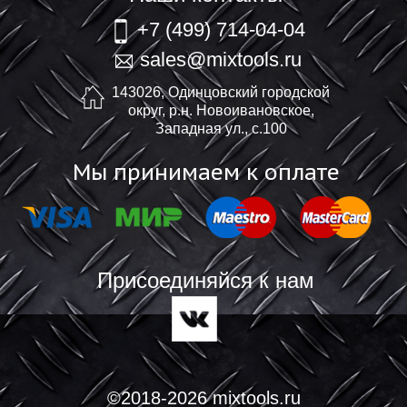
+7 (499) 714-04-04
sales@mixtools.ru
143026, Одинцовский городской
округ, р.н. Новоивановское,
Западная ул., с.100
Мы принимаем к оплате
Присоединяйся к нам
©2018-2026 mixtools.ru