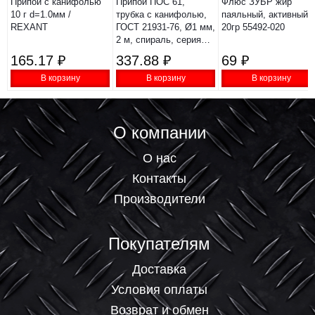
Припой с канифолью
Припой ПОС 61,
Флюс ЗУБР жир
10 г d=1.0мм /
трубка с канифолью,
паяльный, активный
REXANT
ГОСТ 21931-76, Ø1 мм,
20гр 55492-020
2 м, спираль, серия
"Алмаз" TDM
165.17 ₽
337.88 ₽
69 ₽
В корзину
В корзину
В корзину
О компании
О нас
Контакты
Производители
Покупателям
Доставка
Условия оплаты
Возврат и обмен