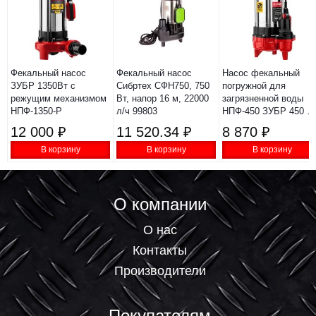
Фекальный насос
Фекальный насос
Насос фекальный
ЗУБР 1350Вт с
Сибртех СФН750, 750
погружной для
режущим механизмом
Вт, напор 16 м, 22000
загрязненной воды
НПФ-1350-Р
л/ч 99803
НПФ-450 ЗУБР 450 Вт
250 л/мин,
12 000 ₽
11 520.34 ₽
8 870 ₽
В корзину
В корзину
В корзину
О компании
О нас
Контакты
Производители
Покупателям