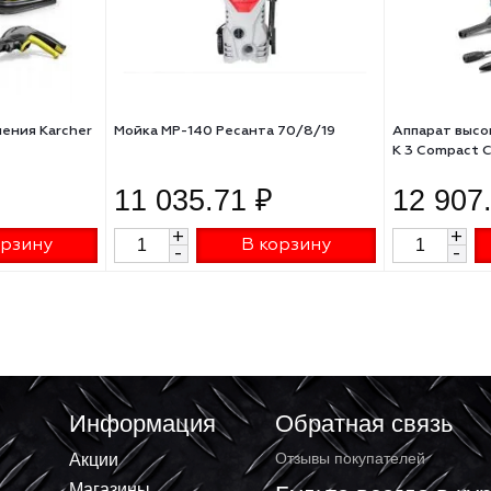
го давления Karcher
Мойка МР-140 Ресанта 70/8/19
.0
06 ₽
11 035.71 ₽
+
В корзину
В корзину