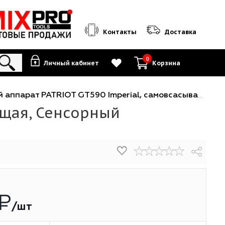
Контакты
0
Личный кабинет
К
я
-
Моющий аппарат PATRIOT GT590 Imperial, самовсасывающая, Сенсорный LED дисплей, 15
асывающая, Сенсорный