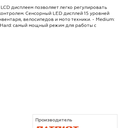
сенсорным LCD дисплеем позволяет легко регул
остоянным контролем. Сенсорный LED дисплей 15
 мебели, инвентаря, велосипедов и мото техники.
изгороди - Hard: самый мощный режим для работ
тен.