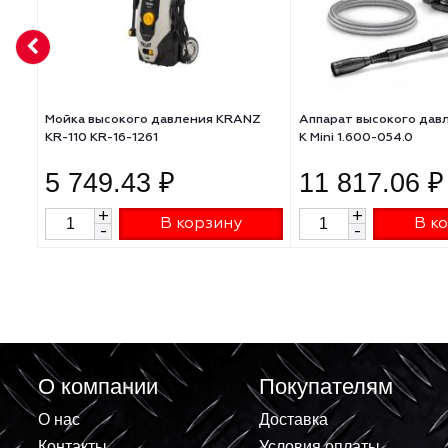
АНАЛОГИ
Мойка высокого давления KRANZ
Аппарат высоко
KR-110 KR-16-1261
K Mini 1.600-054
5 749.43 ₽
11 817.
+
+
В корзину