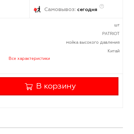
1.15
₽
/шт
ка:
Самовывоз:
завтра
сегод
а
мойка высок
дителя
Все характеристики
+
В корзину
-