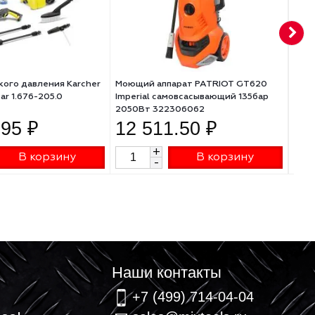
Аппарат высокого давления Karcher
Моющий аппарат PATR
K 3 Compact Car 1.676-205.0
Imperial самовсасываю
2050Вт 322306062
12 907.95 ₽
12 511.50 ₽
+
+
В корзину
В к