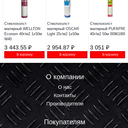
Стеклохолст
Стеклохолст
Стеклохолст
малярный WELLTON
малярный OSCAR
малярный PUFAPRO
Econom 40г/м2 1х50м
Light 25г/м2 1х50м
40г/м2 50м 009619092
W40
3 443.55 ₽
2 954.87 ₽
3 051 ₽
В корзину
В корзину
В корзину
О компании
О нас
Контакты
Производители
Покупателям