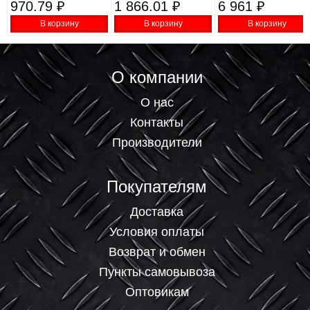
970.79 ₽
1 866.01 ₽
6 961 ₽
VVА 0,9л 61544
В корзину
В корзину
В корзину
О компании
О нас
Контакты
Производители
Покупателям
Доставка
Условия оплаты
Возврат и обмен
Пункты самовывоза
Оптовикам