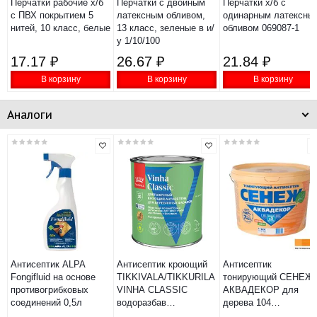
Перчатки рабочие х/б
Перчатки с двойным
Перчатки х/б с
с ПВХ покрытием 5
латексным обливом,
одинарным латексны
нитей, 10 класс, белые
13 класс, зеленые в и/
обливом 069087-1
у 1/10/100
17.17 ₽
26.67 ₽
21.84 ₽
В корзину
В корзину
В корзину
Аналоги
Антисептик ALPA
Антисептик кроющий
Антисептик
Fongifluid на основе
TIKKIVALA/TIKKURILA
тонирующий СЕНЕЖ
противогрибковых
VINHA CLASSIC
АКВАДЕКОР для
соединений 0,5л
водоразбав
дерева 104
полуматовый, база
лиственница 9кг