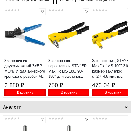
Заклепочник
Заклепочник
Заклепочник, STAYE
двухрычажный ЗУБР
переставной STAYER
MaxFix "MS 100" 3105
МОЛЛИ для анкерного
MaxFix MS 180, 90-
размер заклепок
крепежа с резьбой М4-
180° для заклёпок
d=2,4-4,8 мм, из
М8 31380
d=2.4-4.8мм из
алюминия, стальной
2 880 ₽
750 ₽
473.04 ₽
алюминия 3107_z01
корпус
В корзину
В корзину
В корзину
Аналоги