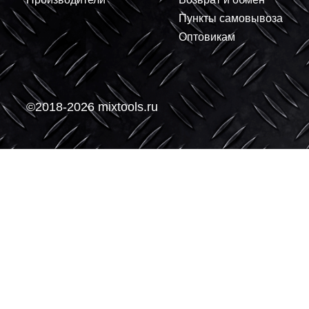
+
+
В корзину
-
-
О компании
Покупателям
О нас
Доставка
Контакты
Условия оплаты
Производители
Возврат и обмен
Пункты самовывоз
Оптовикам