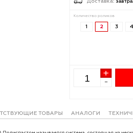
Достав
Количество рол
2
1