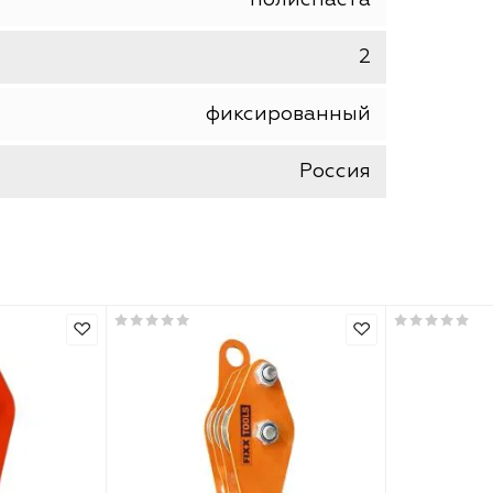
сталь
краска
трос
полиспаста
2
фиксированный
Россия