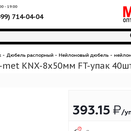
Вс: 10:00 - 19:00
+7 (499) 714-04-04
репеж
-
Дюбель распорный
-
Нейлоновый дюбе
et-met KNX-8х50мм FT-упа
393.1