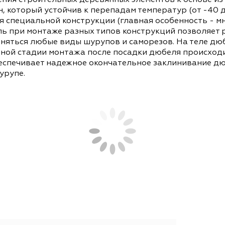
СОПУТСТВУЮЩИЕ ТОВАРЫ
АНАЛОГИ
епления строительных деревянных элементов к 
ейлон, который устойчив к перепадам температур
агодаря специальной конструкции (главная осо
 дюбель при монтаже разных типов конструкций 
 применяться любые виды шурупов и саморезов. 
ачальной стадии монтажа после посадки дюбеля
в обеспечивает надежное окончательное заклин
ном шурупе.