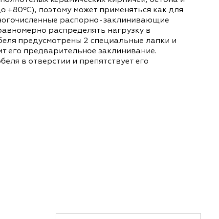
основе из полнотелых керамических кирпичей, 
 (от -40 до +80ºС), поэтому может применяться 
бенность - многочисленные распорно-заклинива
позволяет равномерно распределять нагрузку в
На теле дюбеля предусмотрены 2 специальные л
 происходит его предварительное заклинивание
ивание дюбеля в отверстии и препятствует его