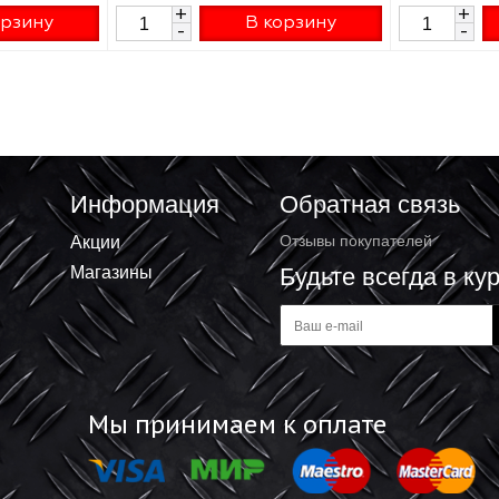
овый Wkret-met
Дюбель нейлоновый Wkret-met
-упак 30шт
KNX-16х100мм FT-упак 5шт
₽
299.88 ₽
+
В корзину
В корзину
-