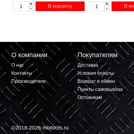
Дюбель нейлоновый Mungo MN
Дюбель нейлон
8х40мм 1000080 упак 100шт
KNX-10х50мм FT
572.77 ₽
377.88 
+
+
В корзину
-
-