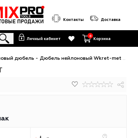
Контакты
0
Личный кабинет
К
ль
-
нейлоновый дюбель
-
Дюбель нейлоновый Wkret-met KNX-8х5
к 40шт
5
₽
/упак