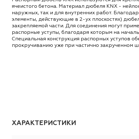
ОПИСАНИЕ
ХАРАКТЕРИСТИКИ
Распорный дюбель KNX используются для кр
ячеистого бетона. Материал дюбеля KNX - н
наружных, так и для внутренних работ. Бл
элементы, действующие в 2-ух плоскостях)
закрепляемой части. Для соединения могут
распорные уступы, благодаря которым на н
Специальная конструкция распорных уступо
прокручиванию уже при частично закручен