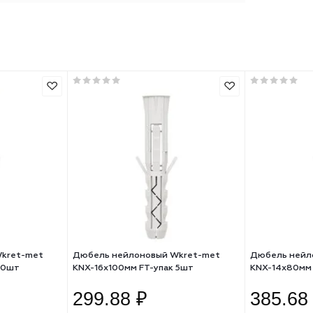
50
8
нейлон
40