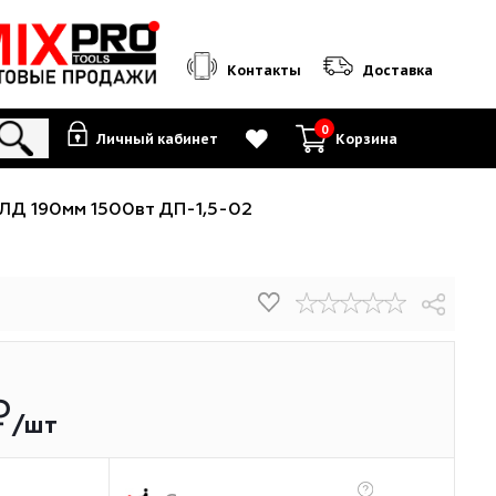
Контакты
0
Личный кабинет
К
ярная ДИОЛД 190мм 1500вт ДП-1,5-02
.96
₽
/шт