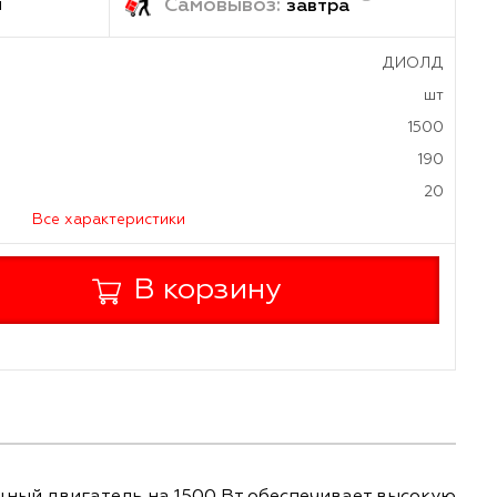
ка:
Самовывоз:
1-2 дня
завтр
а
 мм
аметр
Все характеристики
+
В корзину
-