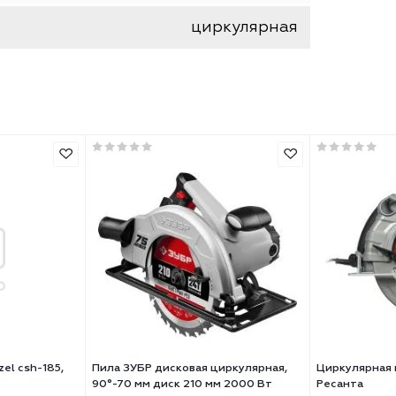
да
2
пила
сетевой
циркулярная