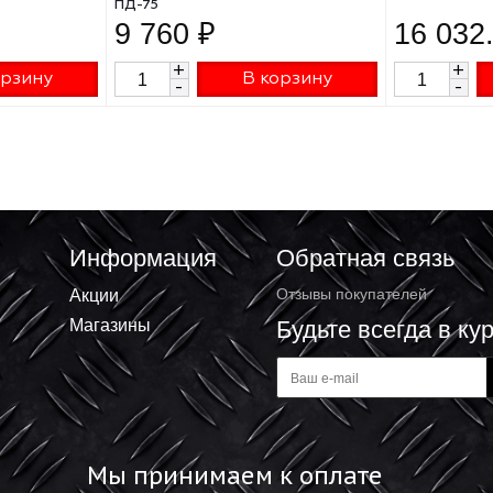
а Denzel csh-185,
Пила ЗУБР дисковая циркулярная,
 27304
90°-70 мм диск 210 мм 2000 Вт
ПД-75
 ₽
9 760 ₽
+
В корзину
В корзину
-