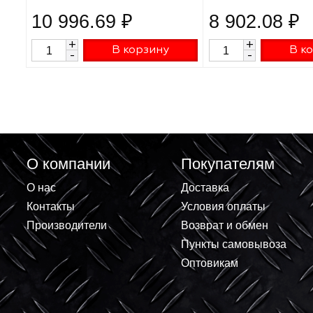
Пила циркулярная Denzel CS-210,
Циркулярная пил
1800 Вт, 210 мм 27305
1400 вт, 185 мм
10 996.69 ₽
8 902.08
+
+
В корзину
-
-