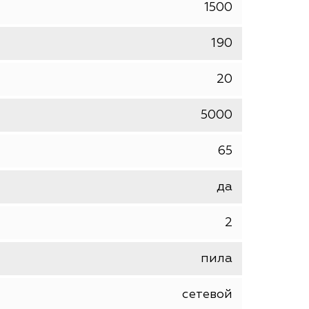
ДИОЛД
шт
1500
190
20
5000
65