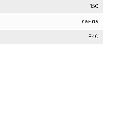
трубчатая
теплая (2700-3300 К)
2000
150
лампа
E40