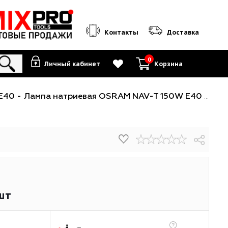
Контакты
0
Личный кабинет
К
разрядные E40
-
Лампа натриевая OSRAM NAV-T 150W E40 
5668
04
₽
/шт