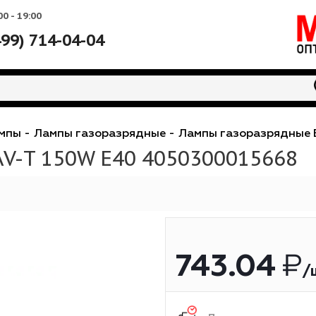
Вс: 10:00 - 19:00
+7 (499) 714-04-04
е
-
Лампы
-
Лампы газоразрядные
-
Лампы газо
 NAV-T 150W E40 405030001
743.