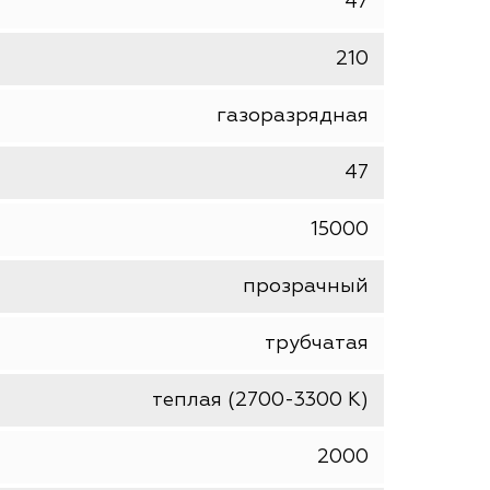
шт
OSRAM
47
210
газоразрядная
47
15000
прозрачный