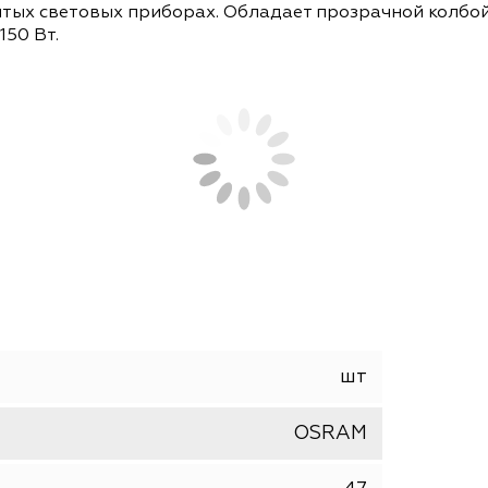
СОПУТСТВУЮЩИЕ ТОВАРЫ
АНАЛОГИ
M 4050300015668 служит для наружного освеще
закрытых световых приборах. Обладает прозрач
елия 150 Вт.