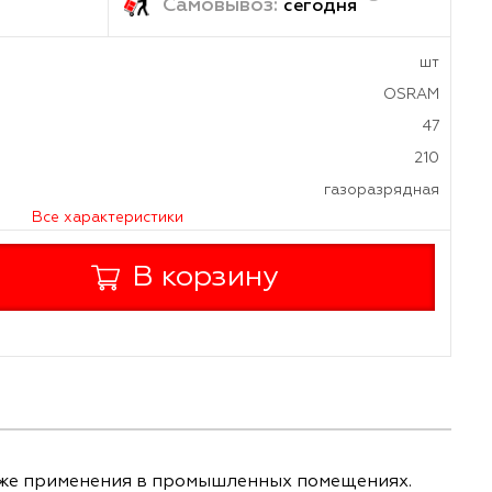
ка:
Самовывоз:
завтра
сегод
а
га
Все характеристики
+
В корзину
-