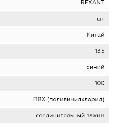
REXANT
шт
Китай
13.5
синий