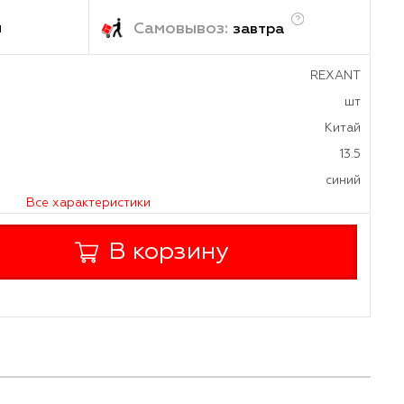
₽
/шт
ка:
Самовывоз:
1-2 дня
завтр
а
дителя
, мм²
Все характеристики
+
В корзину
-