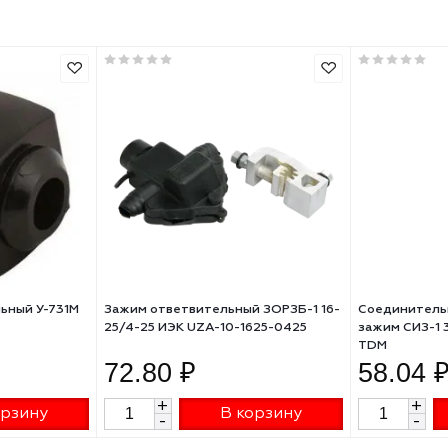
100
ПВХ (поливинилхлорид)
соединительный зажим