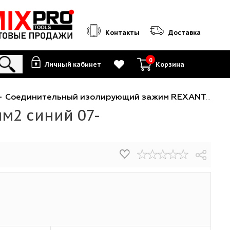
Контакты
0
Личный кабинет
К
ые зажимы
-
Соединительный изолирующий зажим REXANT СИЗ-2 4,5мм
 4,5мм2 синий 07-