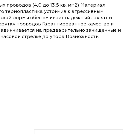
ке медных проводов (4,0 до 13,5 кв. мм2) Мат
ус из прочного термопластика устойчив к агресси
ина конической формы обеспечивает надежный з
золирует скрутку проводов Гарантированное ка
та. Зажим навинчивается на предварительно за
одится по часовой стрелке до упора Возможнос