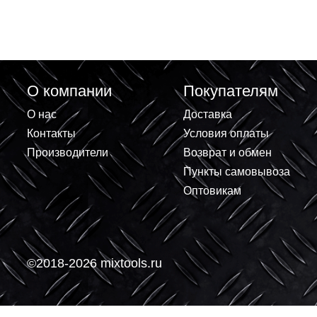
Соединительный изолирующий
Сжим TDM отве
зажим СИЗ-4 11мм2 желтый (50шт
1.5-10х4-10мм
уп) TDM
1.65 ₽
35.92 ₽
+
+
В корзину
-
-
О компании
Покупателям
О нас
Доставка