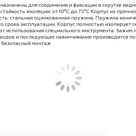
СОПУТСТВУЮЩИЕ ТОВАРЫ
АНАЛОГИ
едназначены для соединения и фиксации в скрут
 Термостойкость изоляции: от 10°С до 75°С Корп
я часть: стальная оцинкованная пружина. Пруж
 всего срока эксплуатации. Корпус полностью и
 требуют использования специального инструмен
а проводов и последующее навинчивание произв
гкий и безопасный монтаж