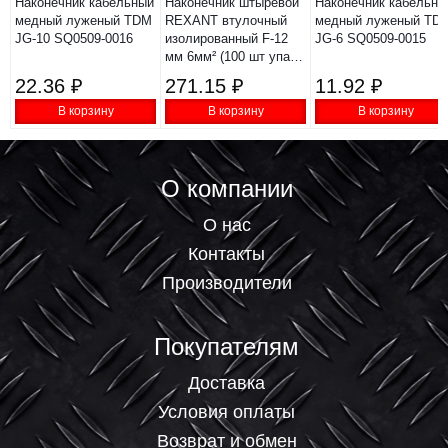
Наконечник кабельный
Наконечник штыревой
Наконечник кабельны
медный луженый TDM
REXANT втулочный
медный луженый TD
JG-10 SQ0509-0016
изолированный F-12
JG-6 SQ0509-0015
мм 6мм² (100 шт упак)
зеленый 08-0823
22.36 ₽
271.15 ₽
11.92 ₽
В корзину
В корзину
В корзину
О компании
О нас
Контакты
Производители
Покупателям
Доставка
Условия оплаты
Возврат и обмен