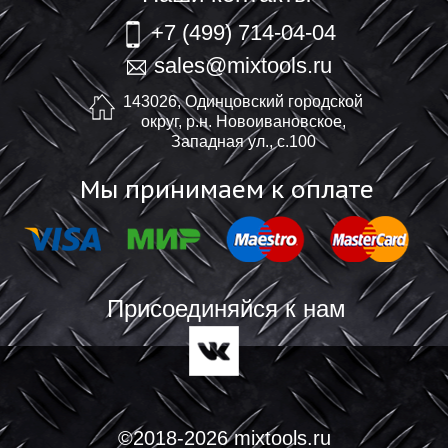
+7 (499) 714-04-04
sales@mixtools.ru
143026, Одинцовский городской
округ, р.н. Новоивановское,
Западная ул., с.100
Мы принимаем к оплате
Присоединяйся к нам
©2018-2026 mixtools.ru