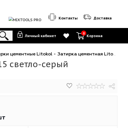
Контакты
0
Личный кабинет
К
тные
-
Затирки цементные Litokol
-
Затирка цементная Litokol LITOCHROM LUXURY EVO
 LLE 115 светло-серый