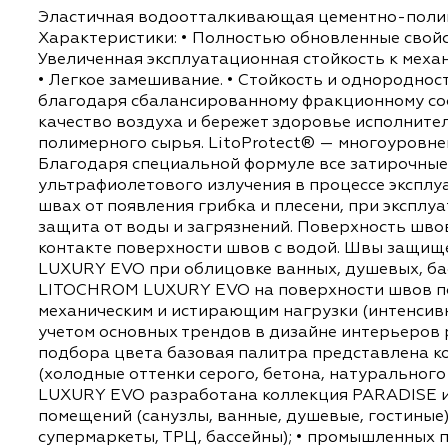
ОПИСАНИЕ
ХАРАКТЕРИСТИКИ
Эластичная водоотталкивающая цементно-п
Характеристики: • Полностью обновленные 
Увеличенная эксплуатационная стойкость к
• Легкое замешивание. • Стойкость и однор
благодаря сбалансированному фракционному
качество воздуха и бережет здоровье испо
полимерного сырья. LitoProtect® — многоу
Благодаря специальной формуле все затир
ультрафиолетового излучения в процессе э
швах от появления грибка и плесени, при э
защита от воды и загрязнений. Поверхнос
контакте поверхности швов с водой. Швы 
LUXURY EVO при облицовке ванных, душевых,
LITOCHROM LUXURY EVO на поверхности шв
механическим и истирающим нагрузки (инте