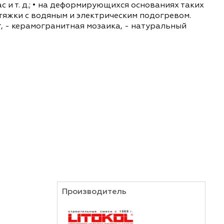
новых оттенков и разделена на 3 коллекции. Дл
аника, натурального камня теплых оттенков) и
ременный сдержанный интерьер. Эксклюзивно дл
ть яркие акцентные интерьеры. Сфера применени
ппы, МОП, медицинские, образовательные учреж
подсобные помещения), где не предъявляются тр
нов, террас и т. д.; • на деформирующихся основ
цементные стяжки с водяным и электрическим под
ерамогранит, - керамогранитная мозаика, - нату