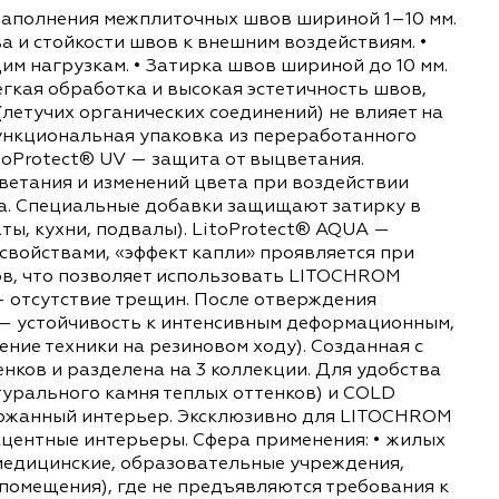
otect для заполнения межплиточных швов ширин
ы качества и стойкости швов к внешним воздейс
 истирающим нагрузкам. • Затирка швов шириной
атации. • Легкая обработка и высокая эстетичнос
ние ЛОС (летучих органических соединений) не
логичная, функциональная упаковка из перерабо
йствий: LitoProtect® UV — защита от выцветани
ту от выцветания и изменений цвета при возде
сени и грибка. Специальные добавки защищают з
нные комнаты, кухни, подвалы). LitoProtect® A
ивающими свойствами, «эффект капли» проявляе
ания высолов, что позволяет использовать LIT
ect® BREAK — отсутствие трещин. После отвержде
ct® FORTE — устойчивость к интенсивным дефо
ли, движение техники на резиновом ходу). Соз