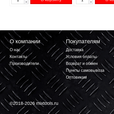
Затирка цементная Litokol
Затирка цемент
Litochrom EVO 1-6 LE 200 белый 2кг
Litochrom EVO 1
500180002
2кг 500190002
359.60 ₽
431.52 
+
+
В корзину
-
-