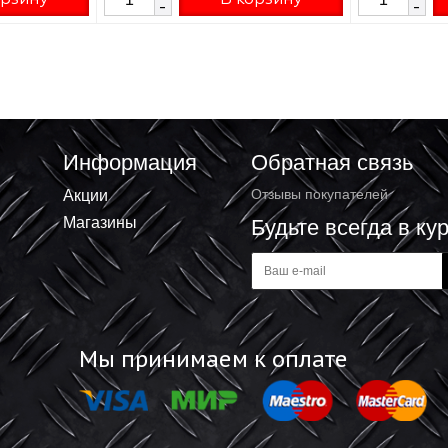
ная Litokol
Затирка цементная Litokol
-6 LE 205 жасмин
LITOCHROM LUXURY EVO LLE 200
белый 2кг 500380002
₽
438.90 ₽
+
В корзину
В корзину
-