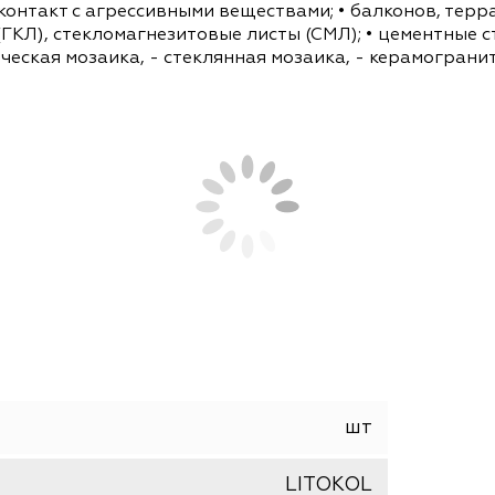
ров расширенная цветовая гамма состоит из 38 
на коллекциями WARM (оттенки древесины, песч
ального камня) идеально впишутся в любой сов
E из 18 новых цветов, которая позволит созда
тиные); • общественных помещений (входные гру
нных помещений (складские, производственные, 
тся контакт с агрессивными веществами; • балко
ртон (ГКЛ), стекломагнезитовые листы (СМЛ); • 
керамическая мозаика, - стеклянная мозаика, - к