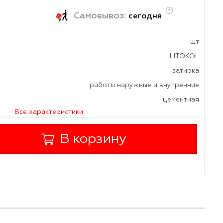
08
₽
/шт
ка:
Самовывоз:
завтра
сегод
а
ения
работы наружные и
Все характеристики
+
В корзину
-