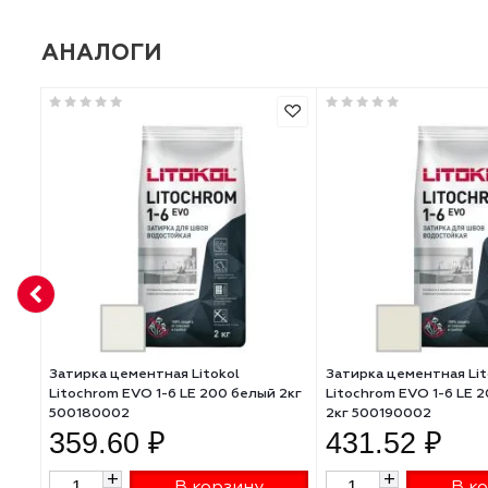
Влагостойкость
Антигрибковая добавка
Ширина шва, мм
Время твердения, ч
АНАЛОГИ