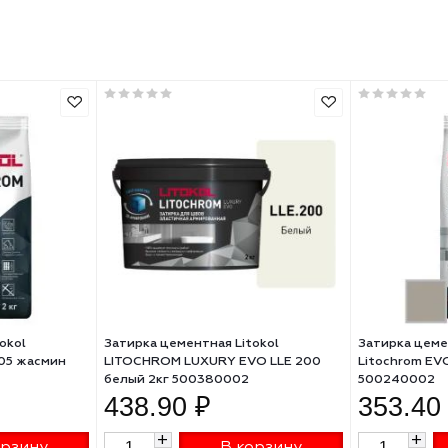
да
да
1-10
24