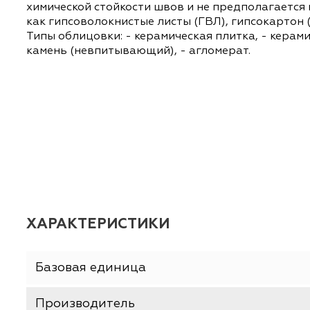
учетом основных трендов в дизайне интерье
подбора цвета базовая палитра представле
(холодные оттенки серого, бетона, натур
LUXURY EVO разработана коллекция PARADIS
помещений (санузлы, ванные, душевые, гос
супермаркеты, ТРЦ, бассейны); • промышле
химической стойкости швов и не предполагае
как гипсоволокнистые листы (ГВЛ), гипсока
Типы облицовки: - керамическая плитка, - 
камень (невпитывающий), - агломерат.