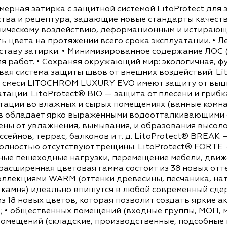
СОПУТСТВУЮЩИЕ ТОВАРЫ
АНАЛОГИ
олимерная затирка с защитной системой LitoPr
свойства и рецептура, задающие новые стандарт
 механическому воздействию, деформационным и
одность цвета на протяжении всего срока эксплу
 составу затирки. • Минимизированное содержа
лнителя работ. • Сохраняя окружающий мир: эко
ровневая система защиты швов от внешних возде
очные смеси LITOCHROM LUXURY EVO имеют защи
ксплуатации. LitoProtect® BIO — защита от пле
ксплуатации во влажных и сырых помещениях (ва
ть швов обладает ярко выраженными водоотталк
защищены от увлажнения, вымывания, и образов
 бассейнов, террас, балконов и т. д. LitoProt
ов полностью отсутствуют трещины. LitoProte
нсивные пешеходные нагрузки, перемещение мебе