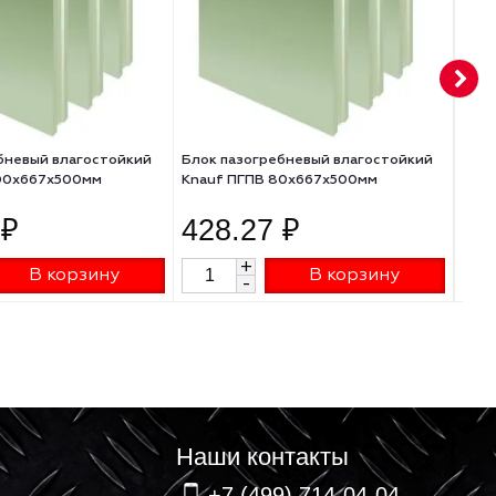
Блок пазогребневый влагостойкий
Блок пазогребневый в
Knauf ПГПВ 100х667х500мм
Knauf ПГПВ 80х667х5
465.72 ₽
428.27 ₽