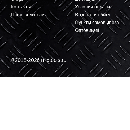
+
+
В корзину
-
-
О компании
Покупателям
О нас
Доставка
Контакты
Условия оплаты
Производители
Возврат и обмен
Пункты самовывоз
Оптовикам