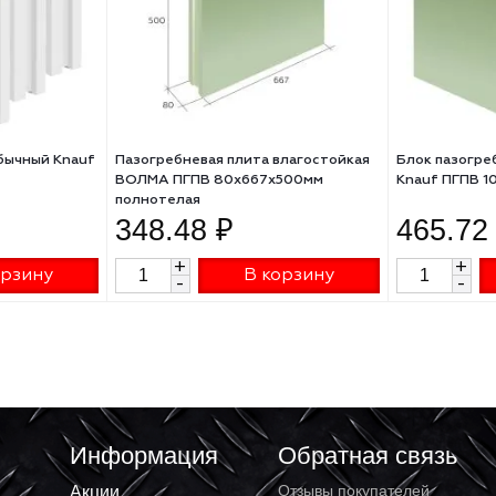
евый обычный Knauf
Пазогребневая плита влагостойкая
0мм
ВОЛМА ПГПВ 80х667х500мм
полнотелая
₽
348.48 ₽