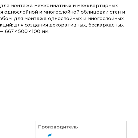
спользуется для монтажа межкомнатных и межкв
одходит для однослойной и многослойной облиц
еевым) способом; для монтажа однослойных и мн
ых конструкций; для создания декоративных, бе
изделия — 667 × 500 × 100 мм.