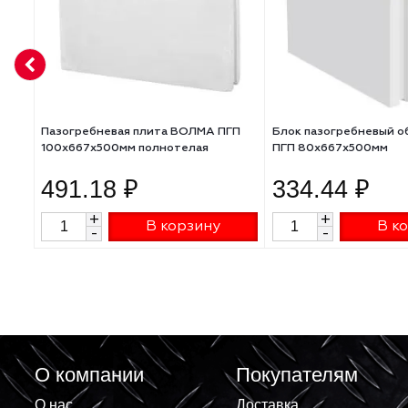
АНАЛОГИ
Пазогребневая плита ВОЛМА ПГП
Блок пазогребн
100х667х500мм полнотелая
ПГП 80х667х50
491.18 ₽
334.44 