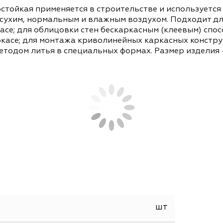
СОПУТСТВУЮЩИЕ ТОВАРЫ
АНАЛОГИ
влагостойкая применяется в строительстве и и
ий с сухим, нормальным и влажным воздухом. П
 каркасе; для облицовки стен бескаркасным (кл
м каркасе; для монтажа криволинейных каркасн
ра методом литья в специальных формах. Размер 