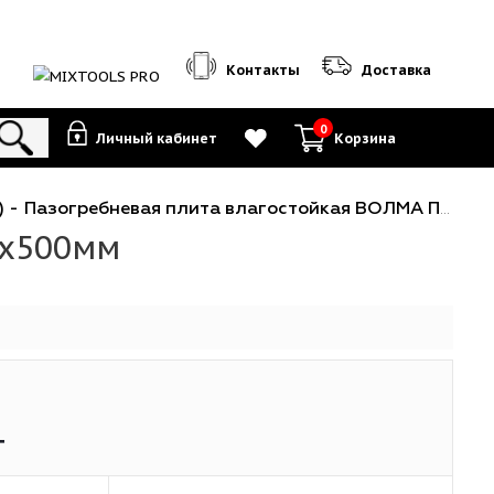
Контакты
0
Личный кабинет
К
плиты (ПГП)
-
Пазогребневая плита влагостойкая ВОЛМА ПГПВ 100х667х
00х667х500мм
6
₽