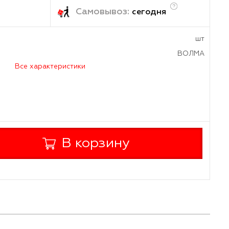
/шт
ка:
Самовывоз:
завтра
сегод
а
Все характеристики
+
В корзину
-