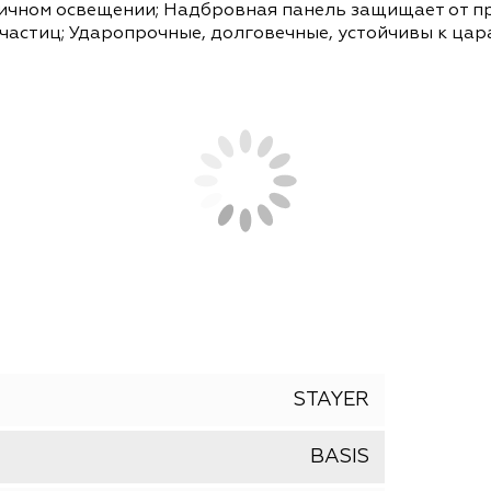
СОПУТСТВУЮЩИЕ ТОВАРЫ
АНАЛОГИ
защиты органов зрения от твердых летящих час
 различном освещении; Надбровная панель защи
ящих частиц; Ударопрочные, долговечные, усто
кция;