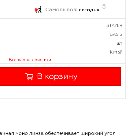
/шт
ка:
Самовывоз:
завтра
сегод
а
дителя
Все характеристики
+
В корзину
-