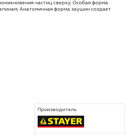
тиц. Прозрачная моно линза обеспечивает широк
щает от проникновения частиц сверху; Особая 
йчивы к царапинам; Анатомичная форма заушин с