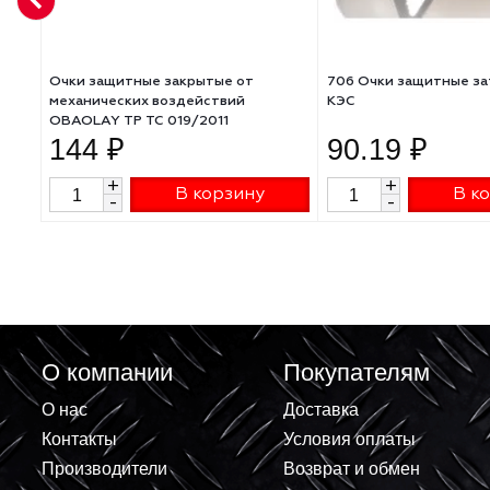
Очки защитные закрытые от
706 Очки защи
механических воздействий
КЭС
OBAOLAY ТР ТС 019/2011
144 ₽
90.19 ₽
+
+
В корзину
-
-