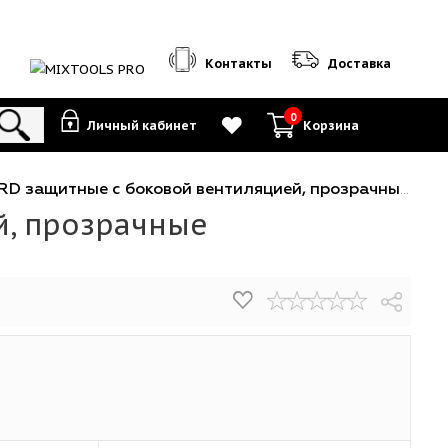
Контакты
0
Личный кабинет
К
 STANDARD защитные с боковой вентиляцией, прозрачны
ляцией, прозрачные