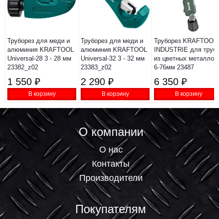
Труборез для меди и
Труборез для меди и
Труборез KRAFTOOL
алюминия KRAFTOOL
алюминия KRAFTOOL
INDUSTRIE для труб
Universal-28 3 - 28 мм
Universal-32 3 - 32 мм
из цветных металлов
23382_z02
23383_z02
6-76мм 23487
1 550 ₽
2 290 ₽
6 350 ₽
В корзину
В корзину
В корзину
О компании
О нас
Контакты
Производители
Покупателям