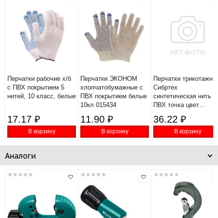
Перчатки рабочие х/б
Перчатки ЭКОНОМ
Перчатки трикотажны
с ПВХ покрытием 5
хлопчатобумажные с
Сибртех
нитей, 10 класс, белые
ПВХ покрытием белые
синтетическая нить
10кл 015434
ПВХ точка цвет
чёрный XL 13 класс
17.17 ₽
11.90 ₽
36.22 ₽
67848
В корзину
В корзину
В корзину
Аналоги