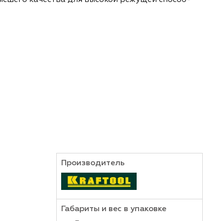
рпуса и особотвердым лезвиям с многоступенча
струмент для тяжелых работ • Корпус из удароп
рукция ножа (нижняя направляющая и верхние п
ной стали высшего качества для высокой режуще