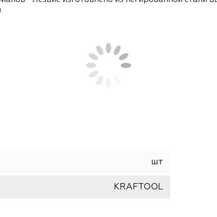
желых работ. Благодаря эргономичной форме ко
з различных материалов. • Профессиональный ин
т уверенный и точный рез • Специальная конст
 материалов • Лезвие изготовлено из легирован
службы