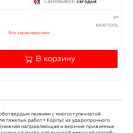
ка:
Самовывоз:
завтра
сегод
а
Все характеристики
+
В корзину
-