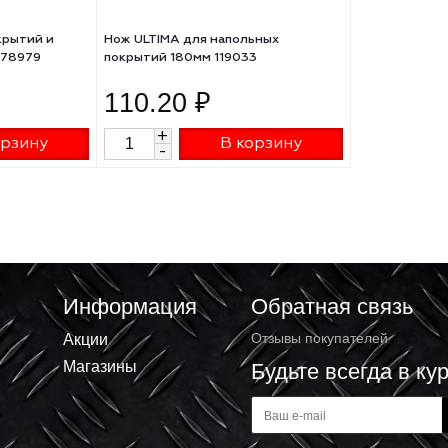
ных покрытий и
Нож ULTIMA для напольных
MATRIX 78979
покрытий 180мм 119033
₽
110.20 ₽
+
В корзину
В корзину
-