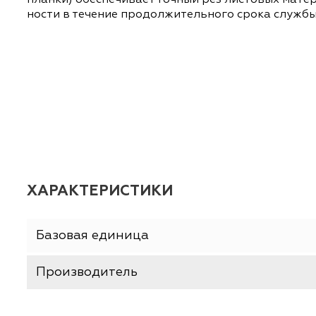
Профессиональный инструмент для самых тя
заточкой обеспечивают точный и легкий ре
пластика эргономичной формы обеспечивае
планки) обеспечивает точный рез листовых
ности в течение продолжительного срока 
ХАРАКТЕРИСТИКИ