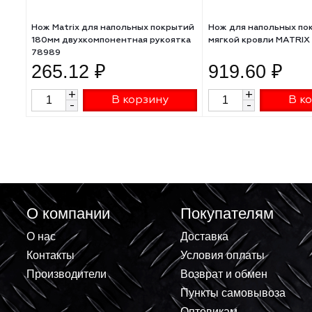
Нож Matrix для напольных покрытий
Нож для наполь
180мм двухкомпонентная рукоятка
мягкой кровли 
78989
265.12 ₽
919.60 
+
+
В корзину
-
-