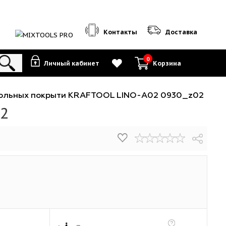
Контакты
0
Личный кабинет
К
ож для напольных покрыти KRAFTOOL LINO-А0
930_z02
₽
/шт