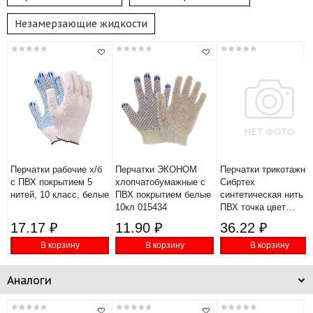
Незамерзающие жидкости
Перчатки рабочие х/б
Перчатки ЭКОНОМ
Перчатки трикотажны
с ПВХ покрытием 5
хлопчатобумажные с
Сибртех
нитей, 10 класс, белые
ПВХ покрытием белые
синтетическая нить
10кл 015434
ПВХ точка цвет
чёрный XL 13 класс
17.17 ₽
11.90 ₽
36.22 ₽
67848
В корзину
В корзину
В корзину
Аналоги