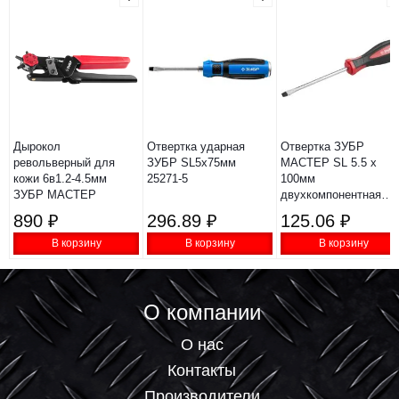
Дырокол
Отвертка ударная
Отвертка ЗУБР
револьверный для
ЗУБР SL5х75мм
МАСТЕР SL 5.5 х
кожи 6в1.2-4.5мм
25271-5
100мм
ЗУБР МАСТЕР
двухкомпонентная
25061-5.5-100 z02
890 ₽
296.89 ₽
125.06 ₽
В корзину
В корзину
В корзину
О компании
О нас
Контакты
Производители