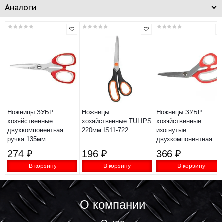
Аналоги
Ножницы ЗУБР
Ножницы
Ножницы ЗУБР
хозяйственные
хозяйственные TULIPS
хозяйственные
двухкомпонентная
220мм IS11-722
изогнутые
ручка 135мм
двухкомпонентная
"МАСТЕР"
ручка 190мм
274 ₽
196 ₽
366 ₽
"МАСТЕР"
В корзину
В корзину
В корзину
О компании