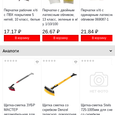
Перчатки рабочие х/б
Перчатки с двойным
Перчатки х/б с
с ПВХ покрытием 5
латексным обливом,
одинарным латексны
нитей, 10 класс, белые
13 класс, зеленые в и/
обливом 069087-1
у 1/10/100
17.17 ₽
26.67 ₽
21.84 ₽
В корзину
В корзину
В корзину
Аналоги
Щетка-сметка ЗУБР
Щетка сметка со
Щетка-сметка Stels
МАСТЕР
скребком Denzel
725-1005мм для снег
автомобильная для
телескоп, поворотная
со скребком