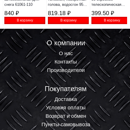
снега 61061-110
голова, водосгон 950-
телескопическая
1320 мм 55327
55304
840 ₽
819.18 ₽
399.50 ₽
В корзину
В корзину
В корзину
О компании
О нас
Контакты
Производители
Покупателям
Доставка
Условия оплаты
Возврат и обмен
Пункты самовывоза