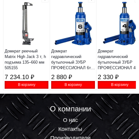
Домкрат реечный
Домкрат
Домкрат
Matrix High Jack 3 т, h
гидравлический
гидравлический
подъема 135–660 мм
бутылочный ЗУБР
бутылочный ЗУБР
505155
ПРОФЕССИОНАЛ 6т
ПРОФЕССИОНАЛ 4т
215x415мм
192x374мм
7 234.10 ₽
2 880 ₽
2 330 ₽
В корзину
В корзину
В корзину
О компании
О нас
Контакты
Производители