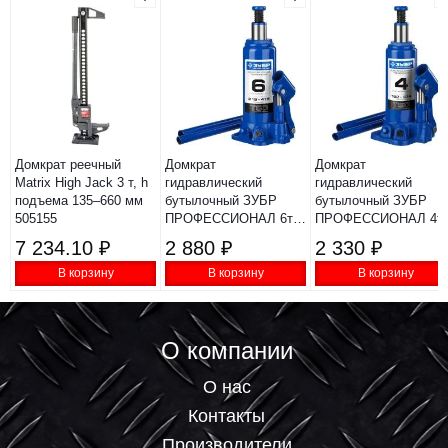
Домкрат реечный
Домкрат
Домкрат
Matrix High Jack 3 т, h
гидравлический
гидравлический
подъема 135–660 мм
бутылочный ЗУБР
бутылочный ЗУБР
505155
ПРОФЕССИОНАЛ 6т
ПРОФЕССИОНАЛ 4т
215x415мм
192x374мм
7 234.10 ₽
2 880 ₽
2 330 ₽
В корзину
В корзину
В корзину
О компании
О нас
Контакты
Производители