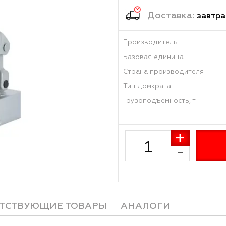
7 847
Достав
Производитель
Базовая единиц
Страна произво
Тип домкрата
Грузоподъемност