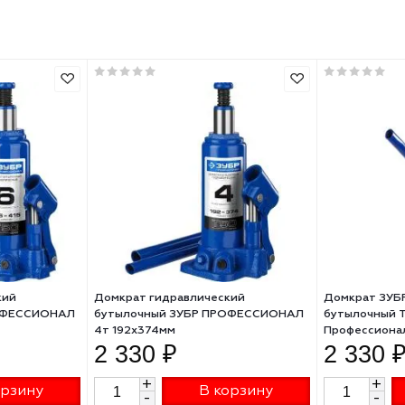
375
135
домкрат