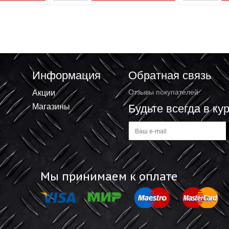
влический
Домкрат гидравлический
УБР ПРОФЕССИОНАЛ
бутылочный ЗУБР ПРОФЕССИОНАЛ
4т 192x374мм
2 330 ₽
+
В корзину
В корзину
-
Информация
Обратная 