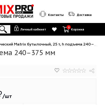
Контакты
0
Личный кабинет
К
гидравлический Matrix бутылочный, 25 т, h подъема 240–
 h подъема 240–375 мм