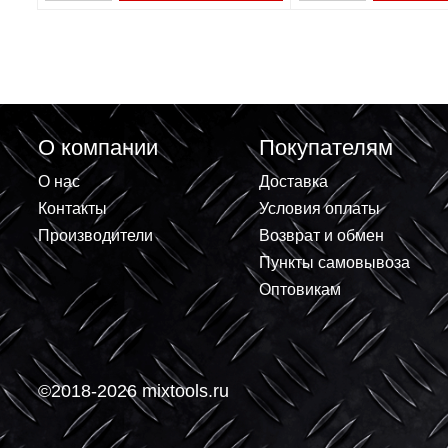
Домкрат реечный Matrix High Jack 3
Домкрат гидра
т, h подъема 135–660 мм 505155
бутылочный З
6т 215x415мм
7 234.10 ₽
2 880 ₽
+
+
В корзину
-
-
О компании
Покупателям