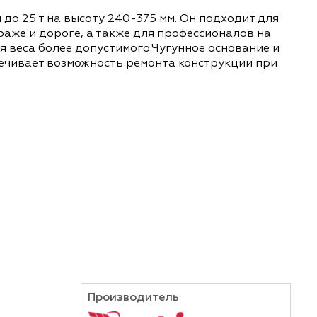
зов весом до 25 т на высоту 240-375 мм. Он по
елей в гараже и дороге, а также для профессио
й поднятия веса более допустимого.Чугунное ос
пуса обеспечивает возможность ремонта констр