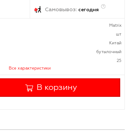
.75
₽
/шт
ка:
Самовывоз:
завтра
сегод
а
дителя
ь, т
Все характеристики
+
В корзину
-