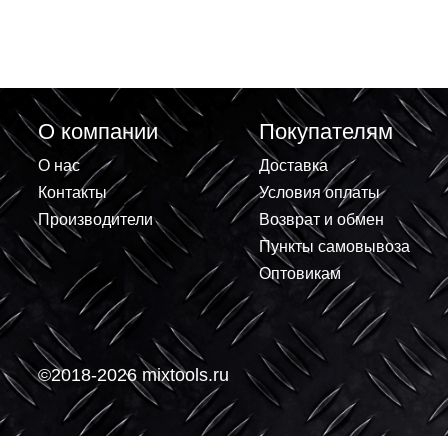
Трос буксировочный Stels 2,5
Трос буксировоч
тонны, 2 крюка, сумка на молнии
крюка, сумка на
54377
556.76 ₽
598.18 
+
+
В корзину
-
-
О компании
Покупателям
О нас
Доставка