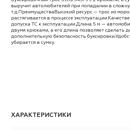
ОПИСАНИЕ
ХАРАКТЕРИСТИКИ
Буксировочный трос Stels 54379 с 2 крюками
выручит автолюбителей при попадании в сло
т.д.ПреимуществаВысокий ресурс — трос из
растягивается в процессе эксплуатации.Ка
допуска ТС к эксплуатации.Длина 5 м — ав
двумя крюками, а его длина позволяет сде
дополнительную безопасность буксировки.У
убирается в сумку.