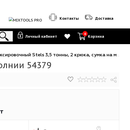
Контакты
0
Личный кабинет
К
ы
-
Трос буксировочный Stels 3,5 тонны, 2 крюка, сумка на
а на молнии 54379
92
₽
/шт