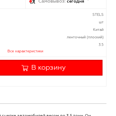
ка:
Самовывоз:
завтра
сегод
а
дителя
ленточн
ь, т
Все характеристики
+
В корзину
-