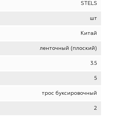
STELS
шт
Китай
ленточный (плоский)
3.5