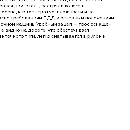
и на гибкой сцепке автомобилей весом до 3,5 тон
ливо, сломался двигатель, застряли колеса и
 к резким перепадам температур, влажности и н
овлено согласно требованиям ПДД и основным п
 от буксировочной машины.Удобный зацеп — трос
 — изделие видно на дороге, что обеспечивает
обление ленточного типа легко сматывается в р