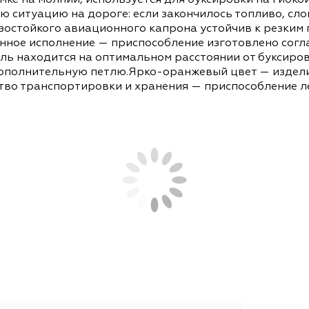
СОПУТСТВУЮЩИЕ ТОВАРЫ
АНАЛОГИ
, в сумке на молнии, используется для буксировк
жную ситуацию на дороге: если закончилось топ
 морозостойкого авиационного капрона устойчив
чественное исполнение — приспособление изгот
томобиль находится на оптимальном расстоянии
лать дополнительную петлю.Ярко-оранжевый цвет
добство транспортировки и хранения — приспос