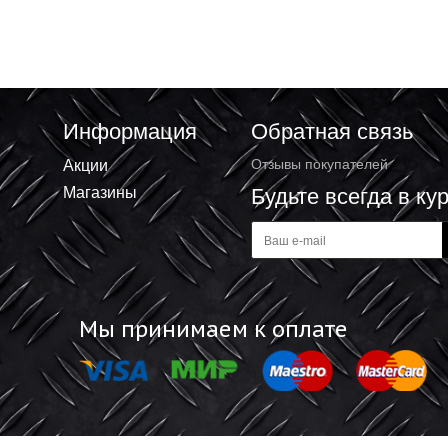
ный Stels 5 тонн, 2
Трос буксировочный ЗУБР
 молнии 54381
"ЭКСПЕРТ", 2 крюка, сумка, 5м, 5т
₽
1 210 ₽
+
В корзину
В корзину
-
Информация
Обратная 
Акции
Отзывы покупат