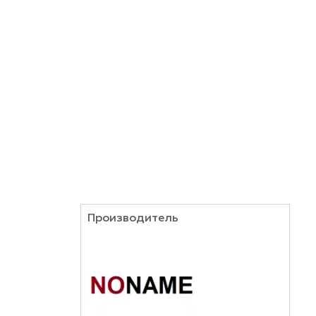
кирпича, натурального камня. Хвостовик SDS-ma
Производитель