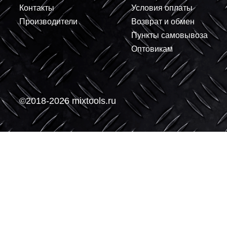
+
+
В корзину
-
-
О компании
Покупателям
О нас
Доставка
Контакты
Условия оплаты
Производители
Возврат и обмен
Пункты самовывоз
Оптовикам