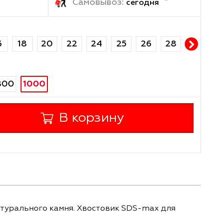
ка:
Самовывоз:
завтра
сегод
14
16
18
20
22
24
25
26
1000
0
600
800
+
В корзину
-