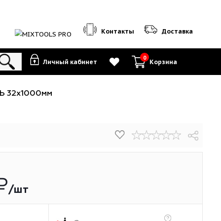
Контакты
0
Личный кабинет
К
S MAX ЗВЕРЬ 32х1000мм
2.35
₽
/шт