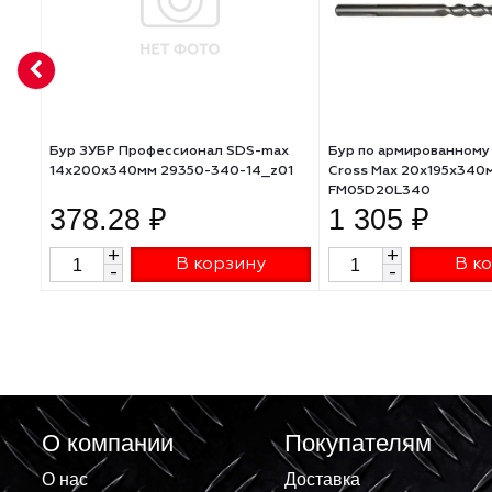
АНАЛОГИ
Бур ЗУБР Профессионал SDS-max
Бур по армиров
14x200х340мм 29350-340-14_z01
Cross Max 20x1
FM05D20L340
378.28 ₽
1 305 ₽