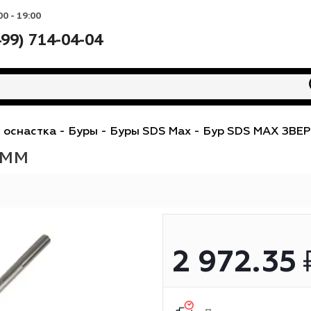
Вс: 10:00 - 19:00
+7 (499) 714-04-04
-
SDS оснастка
-
Буры
-
Буры SDS Max
-
Бур SD
1000мм
2 97