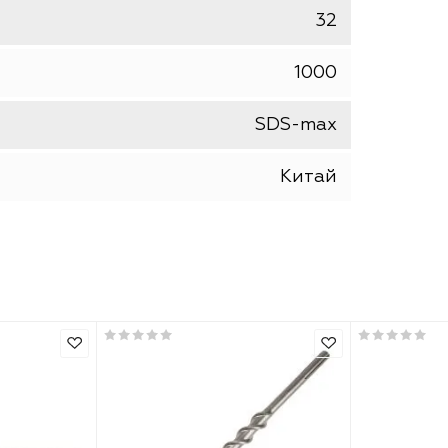
NoName (Skole Зверь Strong)
бур
32
1000
SDS-max
Китай