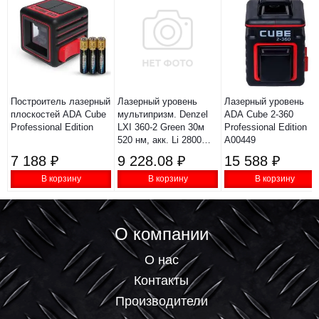
Построитель лазерный
Лазерный уровень
Лазерный уровень
плоскостей ADA Cube
мультипризм. Denzel
ADA Cube 2-360
Professional Edition
LXI 360-2 Green 30м
Professional Edition
520 нм, акк. Li 2800
А00449
mAh, резьба 1/4"
7 188 ₽
9 228.08 ₽
15 588 ₽
35078
В корзину
В корзину
В корзину
О компании
О нас
Контакты
Производители