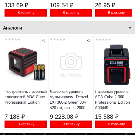
133.69 ₽
109.54 ₽
26.95 ₽
В корзину
В корзину
В корзину
Аналоги
Построитель лазерный
Лазерный уровень
Лазерный уровень
плоскостей ADA Cube
мультипризм. Denzel
ADA Cube 2-360
Professional Edition
LXI 360-2 Green 30м
Professional Edition
520 нм, акк. Li 2800
А00449
mAh, резьба 1/4"
7 188 ₽
9 228.08 ₽
15 588 ₽
35078
В корзину
В корзину
В корзину