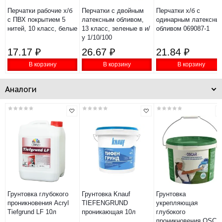
Перчатки рабочие х/б
Перчатки с двойным
Перчатки х/б с
с ПВХ покрытием 5
латексным обливом,
одинарным латексны
нитей, 10 класс, белые
13 класс, зеленые в и/
обливом 069087-1
у 1/10/100
17.17 ₽
26.67 ₽
21.84 ₽
В корзину
В корзину
В корзину
Аналоги
Грунтовка глубокого
Грунтовка Knauf
Грунтовка
проникновения Acryl
TIEFENGRUND
укрепляющая
Tiefgrund LF 10л
проникающая 10л
глубокого
проникновения OSCA