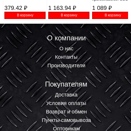
10кг 90097255 AG os-
379.42 ₽
1 163.94 ₽
1 089 ₽
10kg
В корзину
В корзину
В корзину
О компании
О нас
Контакты
Производители
Покупателям
Доставка
Условия оплаты
Возврат и обмен
Пункты самовывоза
Оптовикам