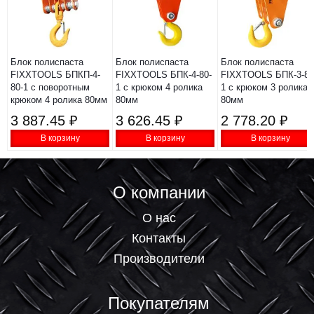
Блок полиспаста
Блок полиспаста
Блок полиспаста
FIXXTOOLS БПКП-4-
FIXXTOOLS БПК-4-80-
FIXXTOOLS БПК-3-80
80-1 с поворотным
1 с крюком 4 ролика
1 с крюком 3 ролика
крюком 4 ролика 80мм
80мм
80мм
3 887.45 ₽
3 626.45 ₽
2 778.20 ₽
В корзину
В корзину
В корзину
О компании
О нас
Контакты
Производители
Покупателям