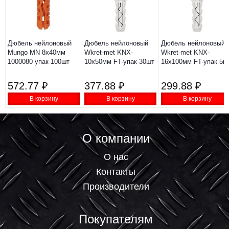
Дюбель нейлоновый
Дюбель нейлоновый
Дюбель нейлоновый
Mungo MN 8х40мм
Wkret-met KNX-
Wkret-met KNX-
1000080 упак 100шт
10х50мм FT-упак 30шт
16х100мм FT-упак 5ш
572.77 ₽
377.88 ₽
299.88 ₽
В корзину
В корзину
В корзину
О компании
О нас
Контакты
Производители
Покупателям