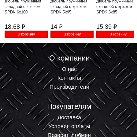
Дюбель пружинный
Дюбель пружинный
Дюбель пружинный
складной с крюком
складной с крюком
складной с крюком
SPDK 6х100
SPDK 5х95
SPDK 3х85
18.68 ₽
14 ₽
15.39 ₽
В корзину
В корзину
В корзину
О компании
О нас
Контакты
Производители
Покупателям
Доставка
Условия оплаты
Возврат и обмен