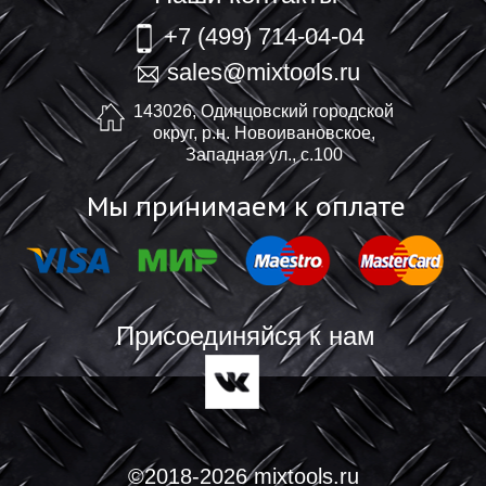
+7 (499) 714-04-04
sales@mixtools.ru
143026, Одинцовский городской
округ, р.н. Новоивановское,
Западная ул., с.100
Мы принимаем к оплате
Присоединяйся к нам
©2018-2026 mixtools.ru